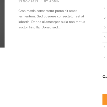
13 NOV 2013
/
BY
ADMIN
Cras mattis consectetur purus sit amet
fermentum. Sed posuere consectetur est at
lobortis. Donec ullamcorper nulla non metus
auctor fringilla. Donec sed...
Ca