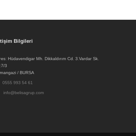
etişim Bilgileri
res: Hüdavendigar Mh. Dikkaldırım Cd. 3.Vardar Sk.
:7/3
mangazi / BURSA
0555 993 54 61
info@belisagrup.com