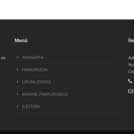
Menü
İl
ANASAYFA
 de
Ad
No
HAKKIMIZDA
Os
ÜRÜNLERİMİZ
MAKİNE PARKURUMUZ
İLETİŞİM