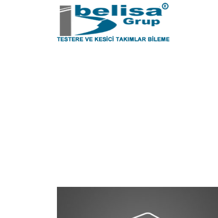
Category
Life Style