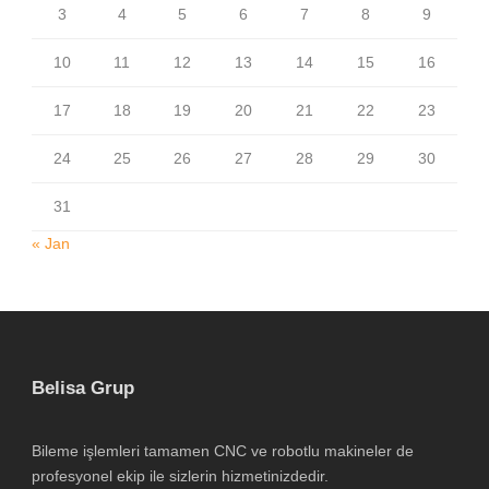
3
4
5
6
7
8
9
10
11
12
13
14
15
16
17
18
19
20
21
22
23
24
25
26
27
28
29
30
31
« Jan
Belisa Grup
Bileme işlemleri tamamen CNC ve robotlu makineler de
profesyonel ekip ile sizlerin hizmetinizdedir.